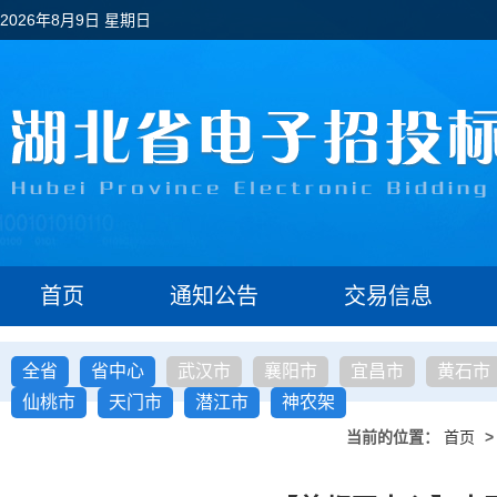
2026年8月9日 星期日
首页
通知公告
交易信息
全省
省中心
武汉市
襄阳市
宜昌市
黄石市
仙桃市
天门市
潜江市
神农架
当前的位置：
首页