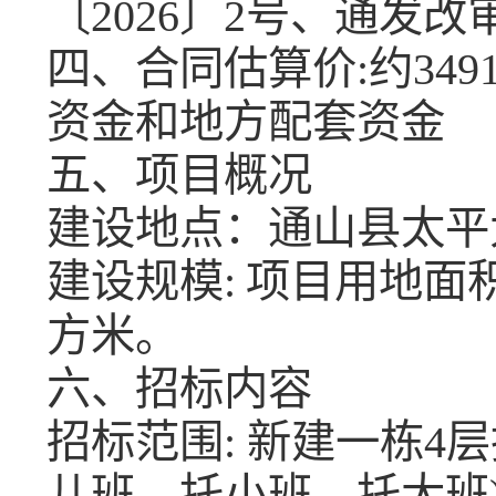
〔
2026〕
2
号
、
通发改
四、合同估算价
:约
349
资金和地方配套资金
五、项目概况
建设地点：
通山县太平
建设规模
:
项目用地面
方米。
六、招标内容
招标范围
:
新建一栋
4层
儿班，托小班，托大班)