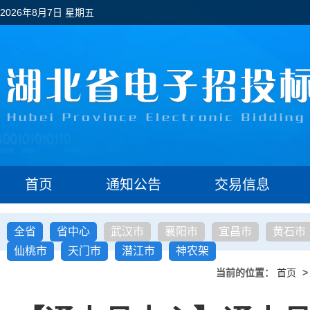
2026年8月7日 星期五
首页
通知公告
交易信息
全省
省中心
武汉市
襄阳市
宜昌市
黄石市
仙桃市
天门市
潜江市
神农架
当前的位置：
首页