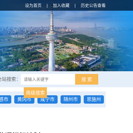
设为首页
|
加入收藏
|
历史公告查看
全站搜索：
搜 索
高级搜索
感市
黄冈市
咸宁市
随州市
恩施州