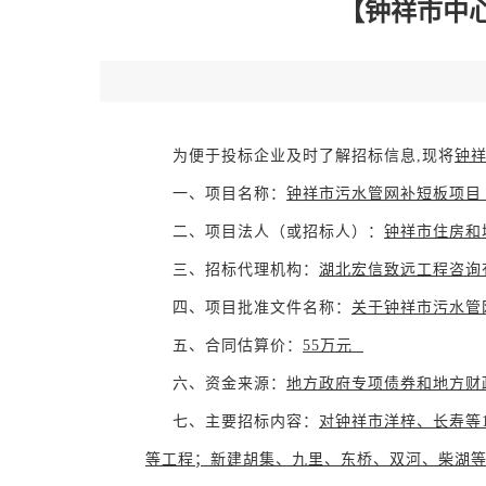
【钟祥市中
为便于投标企业及时了解招标信息
,现将
钟
一、
项目名称：
钟祥市污水管网补短板项目
二、
项目
法人（或招标人）：
钟祥市住房和
三、招标代理机构：
湖北宏信致远工程咨询
四、项目批准文件名称：
关于钟祥市污水管
五、合同估算价：
55
万元
六、资金来源：
地方政府专项债券和地方财
七、主要
招标内容：
对钟祥市洋梓、长寿等
等工程；新建胡集、九里、东桥、双河、柴湖等五