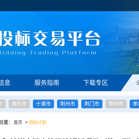
信息
服务指南
下载专区
市
黄石市
十堰市
荆州市
荆门市
鄂州市
孝
位置：
首页
>
招标计划