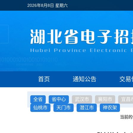
2026年8月8日 星期六
首页
通知公告
交易
全省
省中心
武汉市
襄阳市
宜昌
仙桃市
天门市
潜江市
神农架
当前的