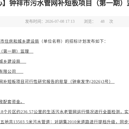
心】钟祥市污水管网补短板项目（第一期）
发布时间：2026-07-08 17:13
浏览：
48
次
祥市住房和城乡建设局
（单位名称）的招标计划发布如下：
（第一期）监理
城乡建设局
有限公司
网补短板项目可行性研究报告的批复（钟审发字
(2026)3号）
政配套资金。
18个片区约236.57公里的生活污水老管网运行情况进行全面检测
地共13503.5米污水管道；对胡集2010米道路进行提档升级，