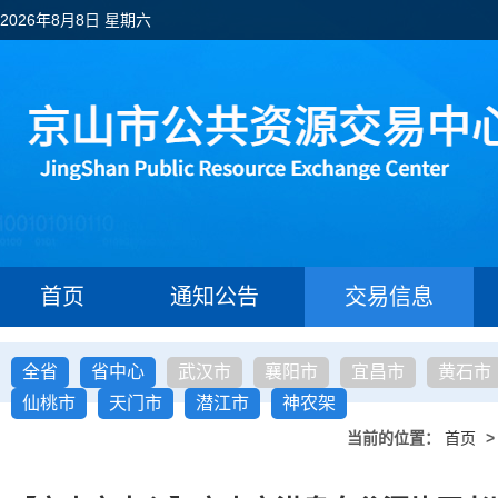
2026年8月8日 星期六
首页
通知公告
交易信息
全省
省中心
武汉市
襄阳市
宜昌市
黄石市
仙桃市
天门市
潜江市
神农架
当前的位置：
首页