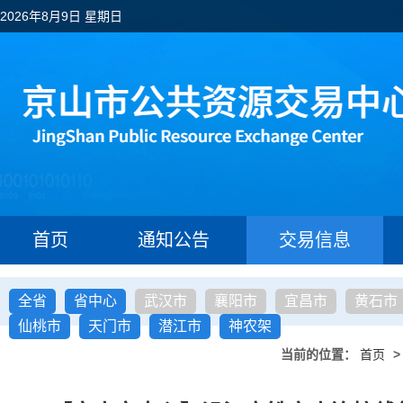
2026年8月9日 星期日
首页
通知公告
交易信息
全省
省中心
武汉市
襄阳市
宜昌市
黄石市
仙桃市
天门市
潜江市
神农架
当前的位置：
首页