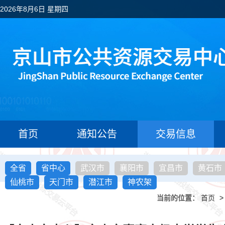
2026年8月6日 星期四
首页
通知公告
交易信息
全省
省中心
武汉市
襄阳市
宜昌市
黄石市
仙桃市
天门市
潜江市
神农架
当前的位置：
首页