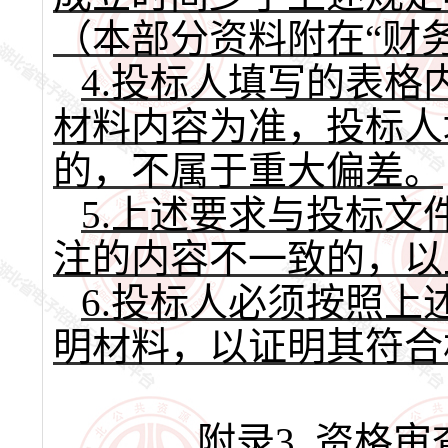
（本部分资料附在“财
4
.
投标人填写的表格
材料内容为准，投标人
的，不属于重大偏差。
5
.
上述要求与投标文
注的内容不一致的，以
6
.
投标人必须按照上
明材料，以证明其符合
附录
3 资格审