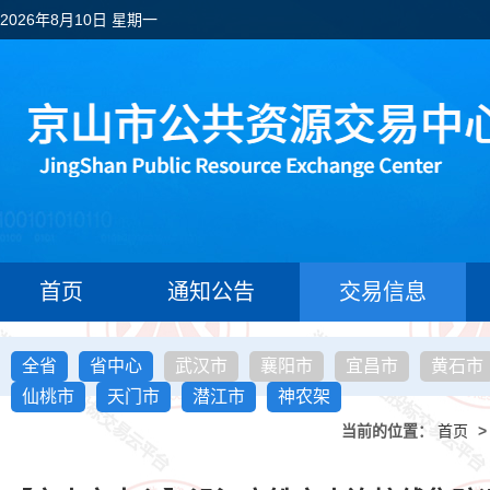
2026年8月10日 星期一
首页
通知公告
交易信息
全省
省中心
武汉市
襄阳市
宜昌市
黄石市
仙桃市
天门市
潜江市
神农架
当前的位置：
首页