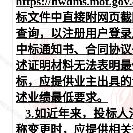
https://hwdms.mot
标文件中直接附网页截
查询，以注册用户登录
中标通知书、合同协议
述证明材料无法表明最
标，应提供业主出具的
述业绩最低要求。
3
.
如近年来，投标人
称变更时，应提供相关