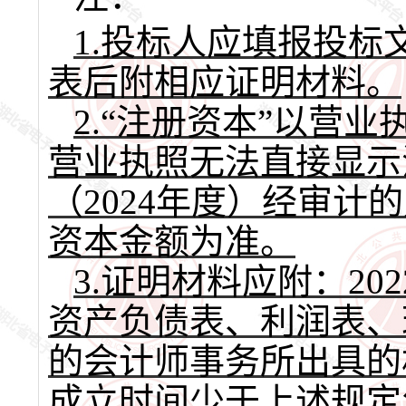
1.
投标人应填报投标
表后附相应证明材料。
2
.
“注册资本”以营业
营业执照无法直接显示
（2024年度）经审
资本金额为准。
3
.
证明材料应附：
20
资产负债表、利润表、
的会计师事务所出具的
成立时间少于上述规定