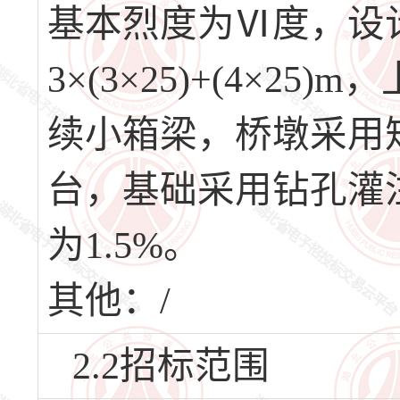
基本烈度为Ⅵ度，设计
3×(3×25)+(4×
续小箱梁，桥墩采用
台，基础采用钻孔灌
为1.5%。
其他：/
2.2招标范围