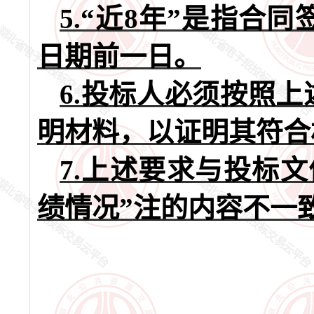
5.
“近8年”是指合同
日期前一日。
6.
投标人必须按照上
明材料，以证明其符合
7.
上述要求与投标文
绩情况”注的内容不一