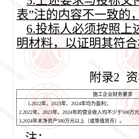
5.上述要求与投标
表”注的内容不一致的
6.投标人必须按照
明材料，以证明其符合
附录
2 
施工企业财务要求
1.202
2
年、
202
3
年、
202
4
年均为盈利
；
2.2022年、2023年、2024年的营业收入均不少于500
3.2024年末净资产500万元以上（或等值货币）。
注：