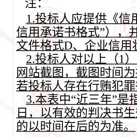
注：
1
.
投标人应提供《信
信用承诺书格式”），
文件格式D、企业信用
2.
投标人对以上（
1
网站截图，截图时间为
若投标人存在行贿犯罪
3.
本表中
“近三年”是
日，以有效的判决书生
的以时间在后的为准。