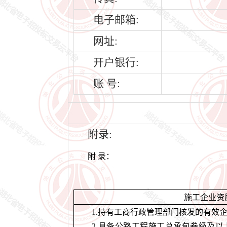
电子邮箱:
网址:
开户银行:
账 号:
附录:
附
录：
施工企业资
1.
持有工商行政管理部门核发的有效
2.
具备公路工程施工总承包叁级及以