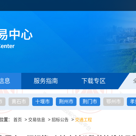
信息
服务指南
下载专区
市
黄石市
十堰市
荆州市
荆门市
鄂州市
孝
位置：
首页
>
交易信息
>
招标公告
>
交通工程