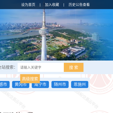
设为首页
|
加入收藏
|
历史公告查看
全站搜索：
搜 索
高级搜索
感市
黄冈市
咸宁市
随州市
恩施州