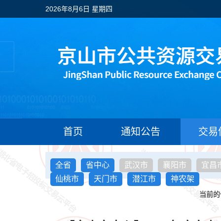
2026年8月6日 星期四
首页
通知公告
交易
全省
省中心
武汉市
襄阳市
宜昌
仙桃市
天门市
潜江市
神农架
当前的