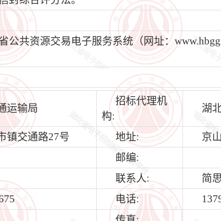
资源交易电子服务系统（网址：www.hbggzyf
招标代理机
通运输局
湖
构:
市镇交通路27号
地址:
京山
邮编:
联系人:
简
675
电话:
137
传真: