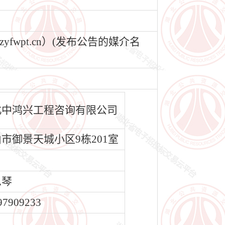
wpt.cn）(发布公告的媒介名
北中鸿兴工程咨询有限公司
市御景天城小区9栋201室
思琴
97909233