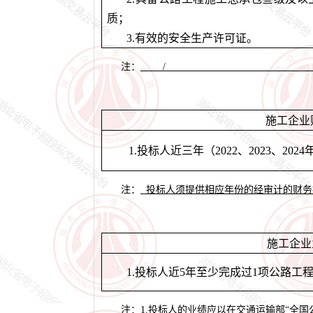
质
；
3.有效的安全生产许可证
。
注：
施工企业
1.投标人近三年（202
2
、
202
3
、
202
4
注：
投标人须提供相应年份的经审计的财务
施工企业
1.投标人近5年至少完成过1项公路工
注：
1.投标人的业绩应以在交通运输部“全