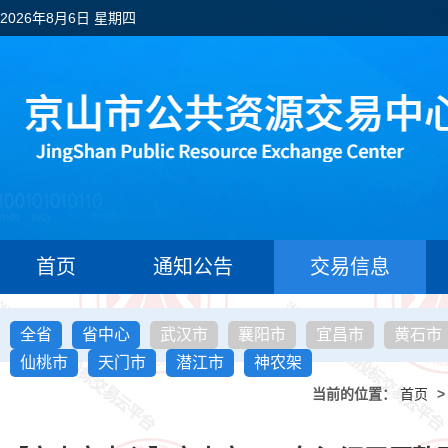
2026年8月6日 星期四
首页
通知公告
交易信息
全省
省中心
武汉市
襄阳市
宜昌市
黄石市
仙桃市
天门市
潜江市
神农架
当前的位置：
首页