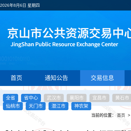
2026年8月6日 星期四
首页
通知公告
交易信息
全省
省中心
武汉市
襄阳市
宜昌市
黄石市
仙桃市
天门市
潜江市
神农架
当前的位置：
首页