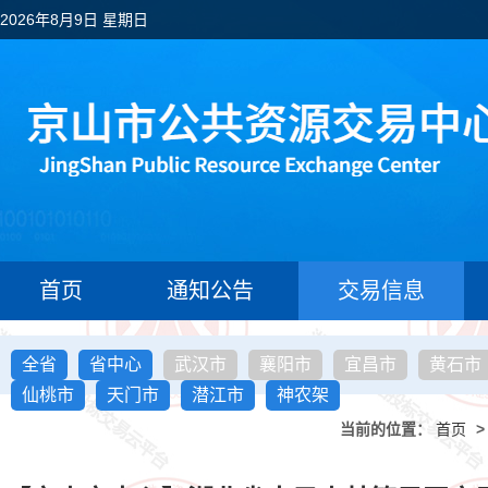
2026年8月9日 星期日
首页
通知公告
交易信息
全省
省中心
武汉市
襄阳市
宜昌市
黄石市
仙桃市
天门市
潜江市
神农架
当前的位置：
首页