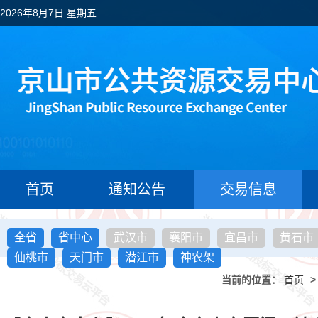
2026年8月7日 星期五
首页
通知公告
交易信息
全省
省中心
武汉市
襄阳市
宜昌市
黄石市
仙桃市
天门市
潜江市
神农架
当前的位置：
首页