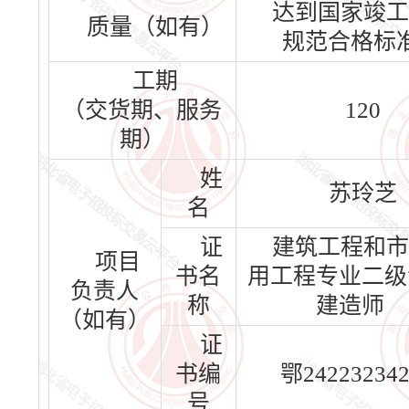
达到国家竣工
质量（如有）
规范合格标
工期
（交货期、服务
120
期）
姓
苏玲芝
名
证
建筑工程和市
项目
书名
用工程专业二级
负责人
称
建造师
（如有）
证
书编
鄂242232342
号