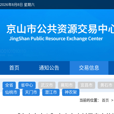
2026年8月8日 星期六
首页
通知公告
交易信息
全省
省中心
武汉市
襄阳市
宜昌市
黄石市
仙桃市
天门市
潜江市
神农架
当前的位置：
首页