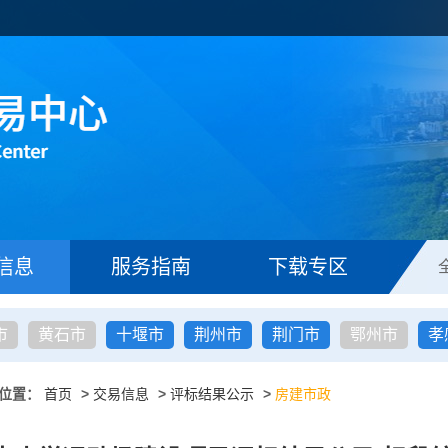
信息
服务指南
下载专区
市
黄石市
十堰市
荆州市
荆门市
鄂州市
孝
位置：
首页
>
交易信息
>
评标结果公示
>
房建市政