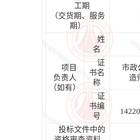
工期
（交货期、服务
期）
姓
名
证
项目
市政
书名
负责人
造
称
（如有）
证
书编
1422
号
投标文件中的
资格审查资料