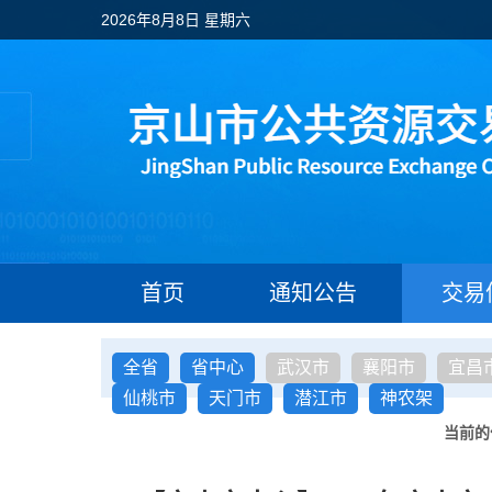
2026年8月8日 星期六
首页
通知公告
交易
全省
省中心
武汉市
襄阳市
宜昌
仙桃市
天门市
潜江市
神农架
当前的