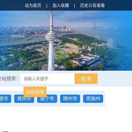
设为首页
|
加入收藏
|
历史公告查看
全站搜索：
搜 索
高级搜索
感市
黄冈市
咸宁市
随州市
恩施州