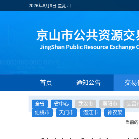
2026年8月6日 星期四
首页
通知公告
交易
全省
省中心
武汉市
襄阳市
宜昌
仙桃市
天门市
潜江市
神农架
当前的