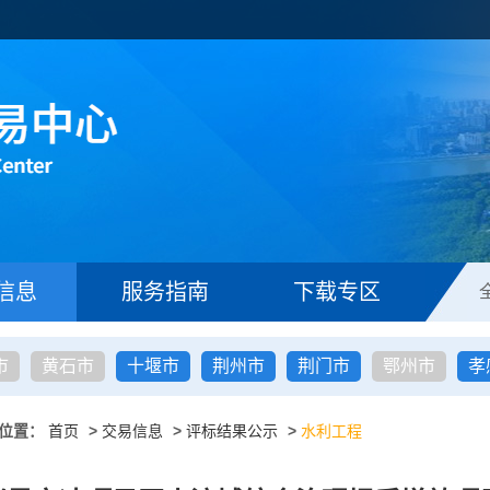
信息
服务指南
下载专区
市
黄石市
十堰市
荆州市
荆门市
鄂州市
孝
位置：
首页
>
交易信息
>
评标结果公示
>
水利工程