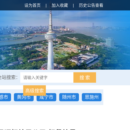
设为首页
|
加入收藏
|
历史公告查看
全站搜索：
搜 索
高级搜索
感市
黄冈市
咸宁市
随州市
恩施州