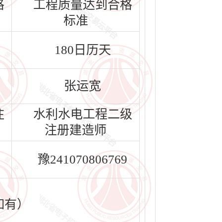
格
工程质量达到合格
标准
180日历天
张运宽
注
水利水电工程二级
注册建造师
豫241070806769
如有）