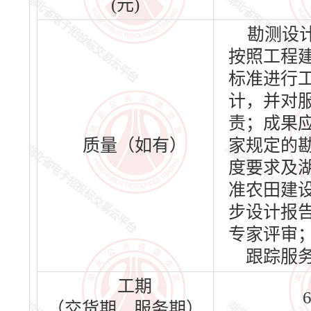
(元)
勘测设
按照工程
标准进行
计，并对
责；成果
质量（如有）
家规定的
度要求及
准农田建
步设计报
专家评审
跟踪服
工期
（交货期、服务期）