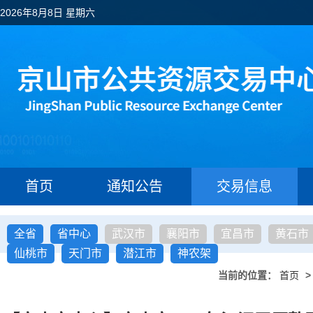
2026年8月8日 星期六
首页
通知公告
交易信息
全省
省中心
武汉市
襄阳市
宜昌市
黄石市
仙桃市
天门市
潜江市
神农架
当前的位置：
首页