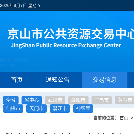
2026年8月7日 星期五
首页
通知公告
交易信息
全省
省中心
武汉市
襄阳市
宜昌市
黄石市
仙桃市
天门市
潜江市
神农架
当前的位置：
首页