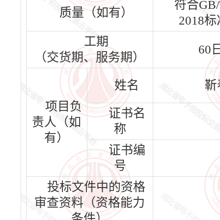
符合GB/T
质量（如有）
2018
工期
60
（交货期、服务期）
姓名
靳
项目负
证书名
责人（如
称
有）
证书编
号
投标文件中的资格
审查资料（资格能力
条件）