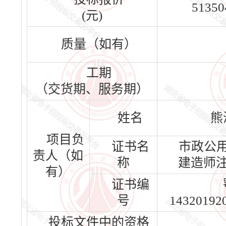
51350
(元)
质量（如有）
工期
（交货期、服务期）
姓名
熊
项目负
证书名
市政公
责人（如
称
建造师
有）
证书编
号
14320192
投标文件中的资格