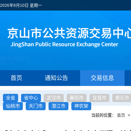
2026年8月10日 星期一
首页
通知公告
交易信息
全省
省中心
武汉市
襄阳市
宜昌市
黄石市
仙桃市
天门市
潜江市
神农架
当前的位置：
首页