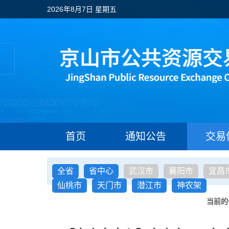
2026年8月7日 星期五
首页
通知公告
交易
全省
省中心
武汉市
襄阳市
宜昌
仙桃市
天门市
潜江市
神农架
当前的