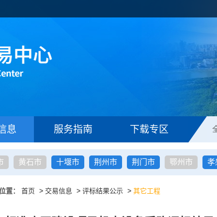
信息
服务指南
下载专区
市
黄石市
十堰市
荆州市
荆门市
鄂州市
孝
位置：
首页
>
交易信息
>
评标结果公示
>
其它工程