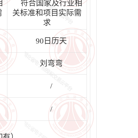
相
符合国家及行业相
需
关标准和项目实际需
求
90日历天
刘弯弯
/
/
如有）