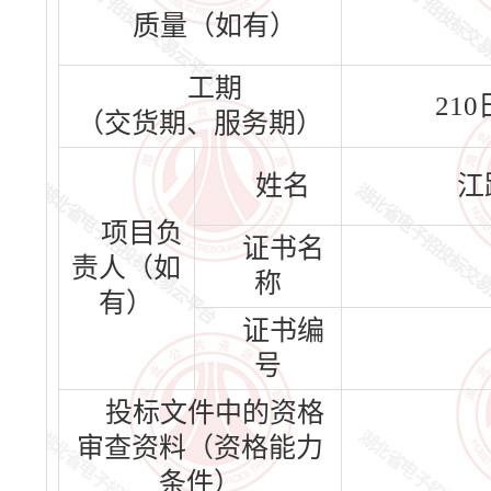
质量（如有）
工期
21
（交货期、服务期）
姓名
江
项目负
证书名
责人（如
称
有）
证书编
号
投标文件中的资格
审查资料（资格能力
条件）