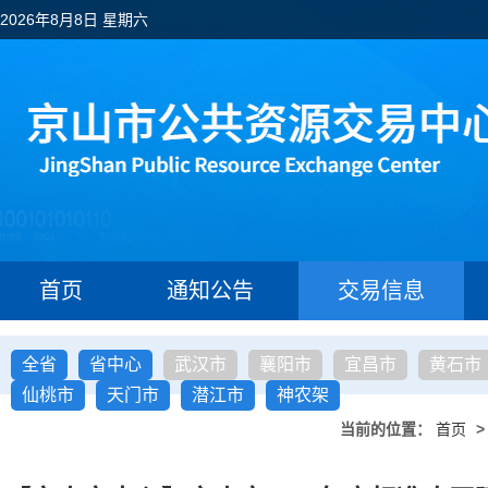
2026年8月8日 星期六
首页
通知公告
交易信息
全省
省中心
武汉市
襄阳市
宜昌市
黄石市
仙桃市
天门市
潜江市
神农架
当前的位置：
首页