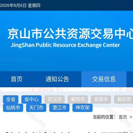
2026年8月6日 星期四
首页
通知公告
交易信息
全省
省中心
武汉市
襄阳市
宜昌市
黄石市
仙桃市
天门市
潜江市
神农架
当前的位置：
首页