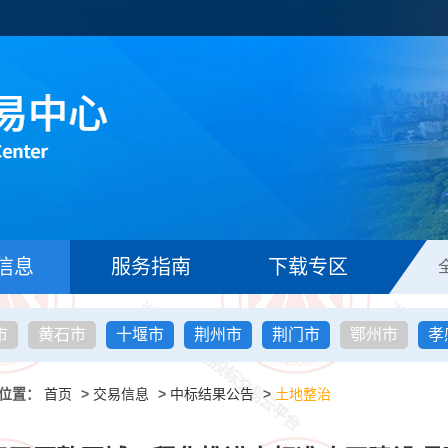
信息
服务指南
下载专区
市
黄石市
十堰市
荆州市
荆门市
鄂州市
孝
位置：
首页
>
交易信息
>
中标结果公告
>
土地整治