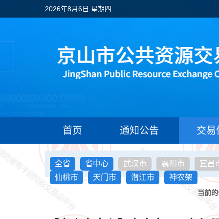
2026年8月6日 星期四
首页
通知公告
交易
全省
省中心
武汉市
襄阳市
宜昌
仙桃市
天门市
潜江市
神农架
当前的