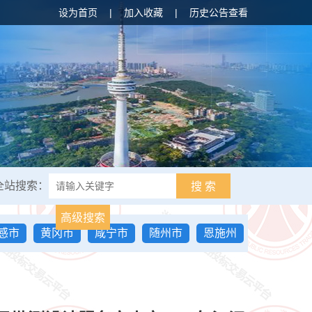
设为首页
|
加入收藏
|
历史公告查看
全站搜索：
搜 索
高级搜索
感市
黄冈市
咸宁市
随州市
恩施州