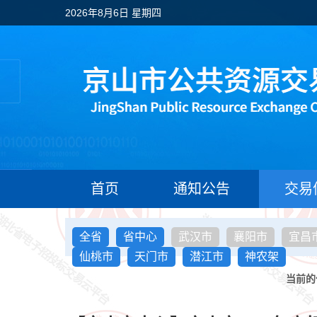
2026年8月6日 星期四
首页
通知公告
交易
全省
省中心
武汉市
襄阳市
宜昌
仙桃市
天门市
潜江市
神农架
当前的