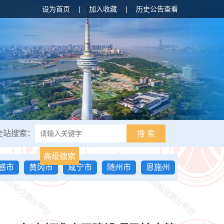
设为首页
|
加入收藏
|
历史公告查看
全站搜索：
搜 索
高级搜索
感市
黄冈市
咸宁市
随州市
恩施州