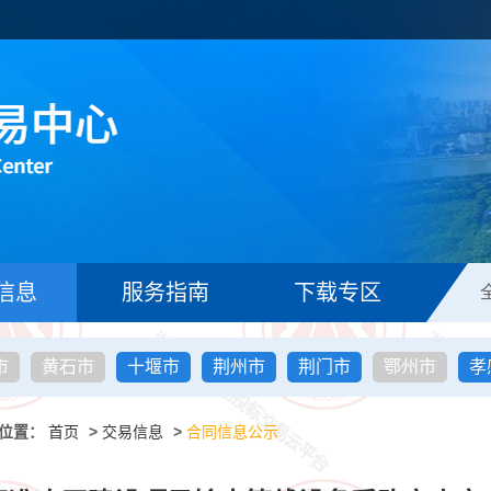
信息
服务指南
下载专区
市
黄石市
十堰市
荆州市
荆门市
鄂州市
孝
位置：
首页
>
交易信息
>
合同信息公示