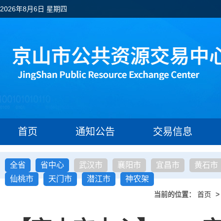
2026年8月6日 星期四
首页
通知公告
交易信息
全省
省中心
武汉市
襄阳市
宜昌市
黄石市
仙桃市
天门市
潜江市
神农架
当前的位置：
首页