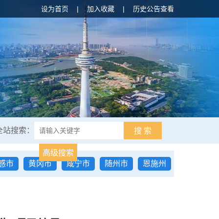
设为首页
|
加入收藏
|
历史公告查看
全站搜索：
搜 索
高级搜索
感市
黄冈市
咸宁市
随州市
恩施州