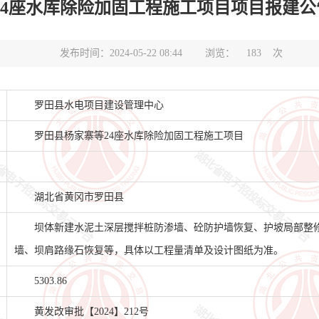
水库除险加固工程施工项目项目报建公告(项目编号
发布时间：2024-05-22 08:44
浏览：
183
次
罗田县水电项目建设管理中心
罗田县杨家寨等24座水库除险加固工程施工项目
湖北省黄冈市罗田县
坝体新建水泥土深层搅拌桩防渗墙、砼防护墙恢复、护坡局部整
墙、坝肩路缘石恢复等，具体以工程量清单及设计图纸为准。
5303.86
黄发改审批【2024】212号