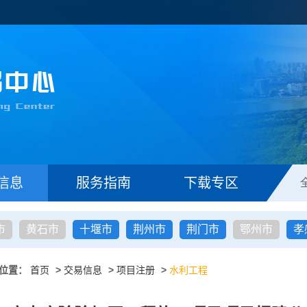
信息
服务指南
下载专区
市
黄石市
十堰市
荆州市
荆门市
鄂州市
孝
位置：
首页
>
交易信息
>
项目注册
>
水利工程