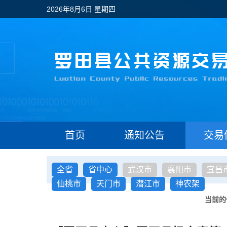
2026年8月6日 星期四
首页
通知公告
交易
全省
省中心
武汉市
襄阳市
宜昌
仙桃市
天门市
潜江市
神农架
当前的