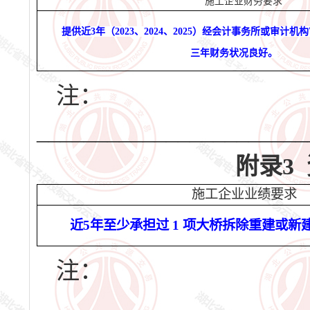
施工企业
财务
要求
提供近
3年（2
023
、
2024
、
2025
）经会计事务所或审计机构
三年财务状况良好。
注：
_______________________
附录
3
施工企业
业绩
要求
近
5
年至少承担过
1
项大桥拆除重建或新
注：
_______________________