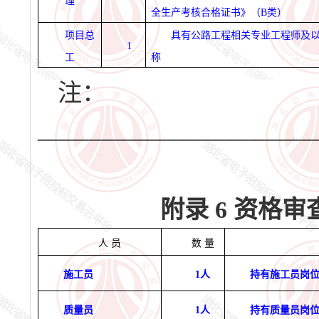
理
全生产考核合格证书》（
B
类）
项目总
具有公路工程相关专业工程师及
1
工
称
注：
_______________________
附录
6
资格审
人
员
数
量
施工员
1
人
持有施工员岗
质量员
1
人
持有质量员岗