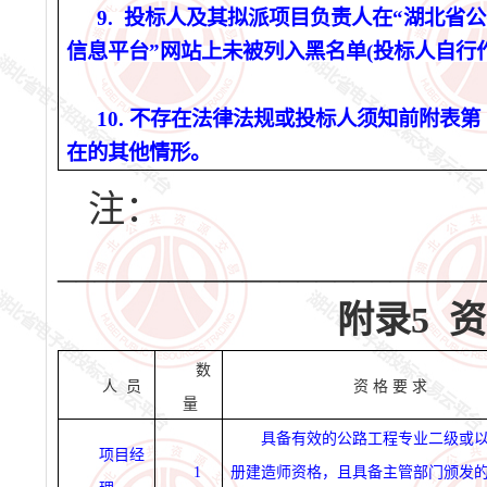
9. 投标人及其拟派项目负责人在“湖北省
信息平台”网站上未被列入黑名单(投标人自行
10. 不存在法律法规或投标人须知前附表第 1
在的其他情形。
注：
_______________________
附录
5
资
数
人
员
资
格
要
求
量
具备有效的公路工程专业二级或
项目经
1
册建造师资格，且具备主管部门颁发