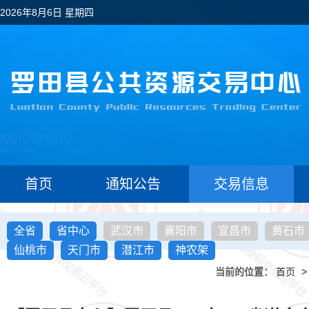
2026年8月6日 星期四
首页
通知公告
交易信息
全省
省中心
武汉市
襄阳市
宜昌市
黄石市
仙桃市
天门市
潜江市
神农架
当前的位置：
首页