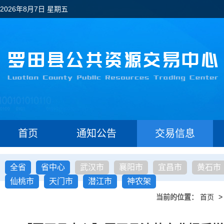
2026年8月7日 星期五
首页
通知公告
交易信息
全省
省中心
武汉市
襄阳市
宜昌市
黄石市
仙桃市
天门市
潜江市
神农架
当前的位置：
首页