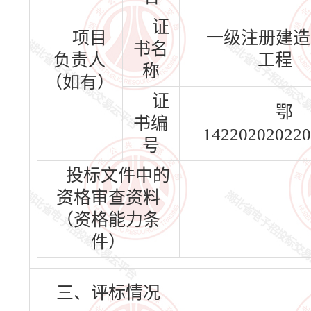
证
项目
一级注册建造
书名
负责人
工程
称
（如有）
证
鄂
书编
142202020220
号
投标文件中的
资格审查资料
（资格能力条
件）
三、评标情况