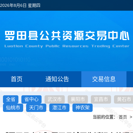
2026年8月6日 星期四
首页
通知公告
交易信息
全省
省中心
武汉市
襄阳市
宜昌市
黄石市
仙桃市
天门市
潜江市
神农架
当前的位置：
首页