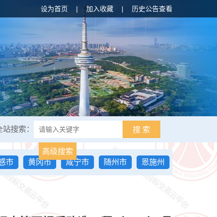
设为首页
|
加入收藏
|
历史公告查看
全站搜索：
搜 索
高级搜索
感市
黄冈市
咸宁市
随州市
恩施州