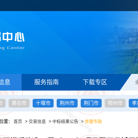
信息
服务指南
下载专区
市
黄石市
十堰市
荆州市
荆门市
鄂州市
孝
位置：
首页
>
交易信息
>
中标结果公告
>
房建市政