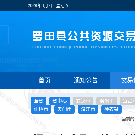
2026年8月7日 星期五
首页
通知公告
交易
全省
省中心
武汉市
襄阳市
宜昌
仙桃市
天门市
潜江市
神农架
当前的