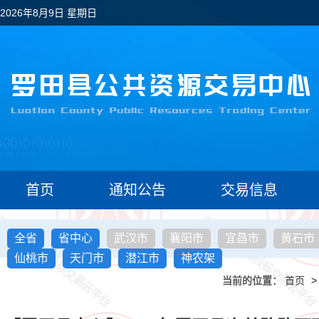
2026年8月9日 星期日
首页
通知公告
交易信息
全省
省中心
武汉市
襄阳市
宜昌市
黄石市
仙桃市
天门市
潜江市
神农架
当前的位置：
首页