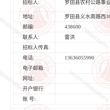
招标人:
罗田县农村公路事
地址:
罗田县义水南路西3
邮编:
438600
联系人:
雷洪
招标人传真:
电话:
13636055990
电子邮箱:
网址:
开户银行:
账 号: