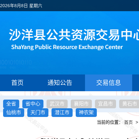
2026年8月8日 星期六
首页
通知公告
交易信息
全省
省中心
武汉市
襄阳市
宜昌市
黄石市
仙桃市
天门市
潜江市
神农架
当前的位置：
首页