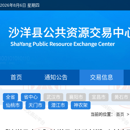
2026年8月6日 星期四
首页
通知公告
交易信息
全省
省中心
武汉市
襄阳市
宜昌市
黄石市
仙桃市
天门市
潜江市
神农架
当前的位置：
首页