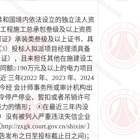
民共和国境内依法设立的独立法人资
力工程施工总承包叁级及以上资质
可证》承装类叁级及以上证书，具
3）投标人拟派项目经理须具备
 证），且未担任其他在施建设工
同额≥190万元及以上的电力项目
2022 年、2023 年、2024
今经 会计师事务所或审计机构出
令停产停业、暂扣或者吊销许可
力的情形； ④在最近三年内没
.cn）没有被列入严重违法失信企业
gk.court.gov.cn/shixin/ ）
告发布之日至投标截止日之间)；