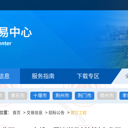
信息
服务指南
下载专区
市
黄石市
十堰市
荆州市
荆门市
鄂州市
孝
位置：
首页
>
交易信息
>
招标公告
>
其它工程