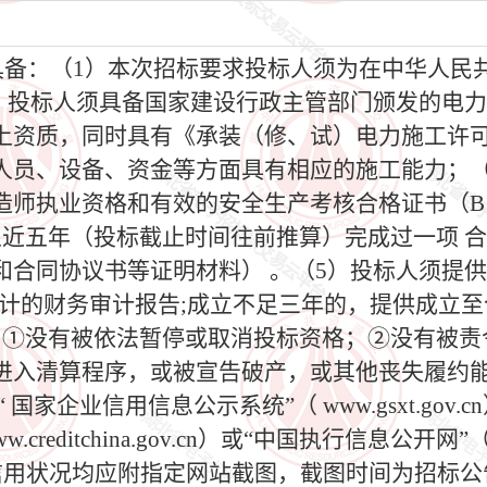
须具备：（1）本次招标要求投标人须为在中华人
2）投标人须具备国家建设行政主管部门颁发的电
上资质，同时具有《承装（修、试）电力施工许
人员、设备、资金等方面具有相应的施工能力；（
造师执业资格和有效的安全生产考核合格证书（B
近五年（投标截止时间往前推算）完成过一项 合
协议书等证明材料） 。（5）投标人须提供近 三年(
计的财务审计报告;成立不足三年的，提供成立至
：①没有被依法暂停或取消投标资格；②没有被责
进入清算程序，或被宣告破产，或其他丧失履约能
国家企业信用信息公示系统”（ www.gsxt.gov
itchina.gov.cn）或“中国执行信息公开网”（http://zx
信用状况均应附指定网站截图，截图时间为招标公