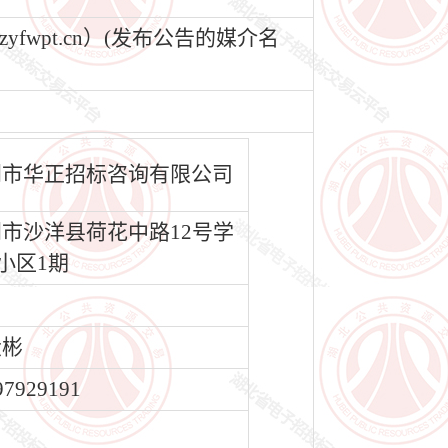
wpt.cn）(发布公告的媒介名
门市华正招标咨询有限公司
市沙洋县荷花中路12号学
小区1期
大彬
97929191