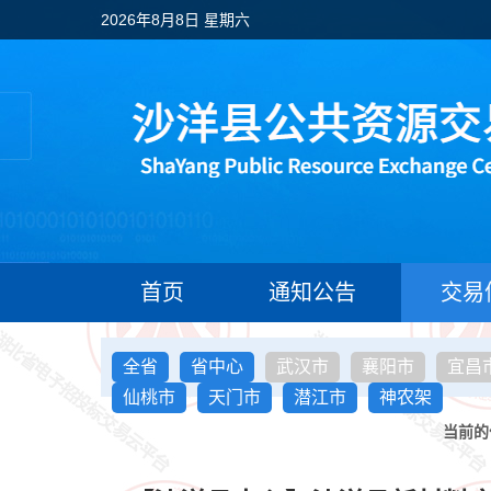
2026年8月8日 星期六
首页
通知公告
交易
全省
省中心
武汉市
襄阳市
宜昌
仙桃市
天门市
潜江市
神农架
当前的