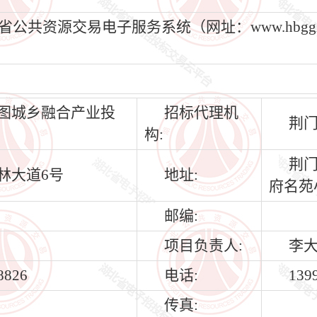
资源交易电子服务系统（网址：www.hbggzyf
图城乡融合产业投
招标代理机
荆
构:
荆门
林大道6号
地址:
府名苑
邮编:
项目负责人:
李
8826
电话:
139
传真: