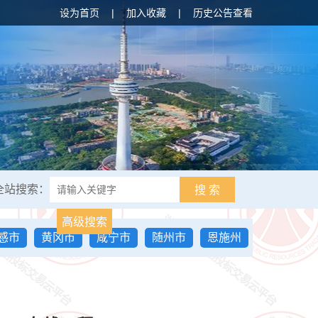
设为首页
|
加入收藏
|
历史公告查看
全站搜索：
搜 索
高级搜索
感市
黄冈市
咸宁市
随州市
恩施州