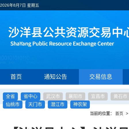
2026年8月7日 星期五
首页
通知公告
交易信息
全省
省中心
武汉市
襄阳市
宜昌市
黄石市
仙桃市
天门市
潜江市
神农架
当前的位置：
首页