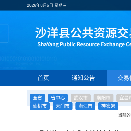
2026年8月5日 星期三
首页
通知公告
交易
全省
省中心
武汉市
襄阳市
宜昌
仙桃市
天门市
潜江市
神农架
当前的