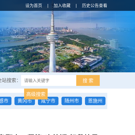
设为首页
|
加入收藏
|
历史公告查看
全站搜索：
搜 索
高级搜索
感市
黄冈市
咸宁市
随州市
恩施州