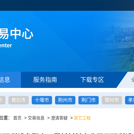
信息
服务指南
下载专区
市
黄石市
十堰市
荆州市
荆门市
鄂州市
孝
位置：
首页
>
交易信息
>
澄清答疑
>
其它工程