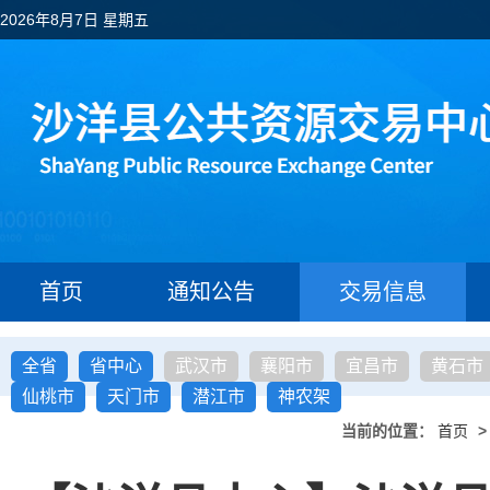
2026年8月7日 星期五
首页
通知公告
交易信息
全省
省中心
武汉市
襄阳市
宜昌市
黄石市
仙桃市
天门市
潜江市
神农架
当前的位置：
首页