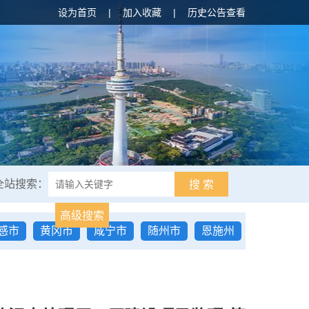
设为首页
|
加入收藏
|
历史公告查看
全站搜索：
搜 索
高级搜索
感市
黄冈市
咸宁市
随州市
恩施州