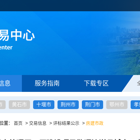
信息
服务指南
下载专区
市
黄石市
十堰市
荆州市
荆门市
鄂州市
孝
位置：
首页
>
交易信息
>
评标结果公示
>
房建市政