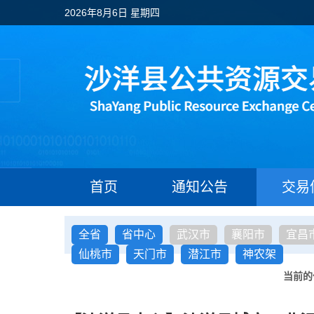
2026年8月6日 星期四
首页
通知公告
交易
全省
省中心
武汉市
襄阳市
宜昌
仙桃市
天门市
潜江市
神农架
当前的