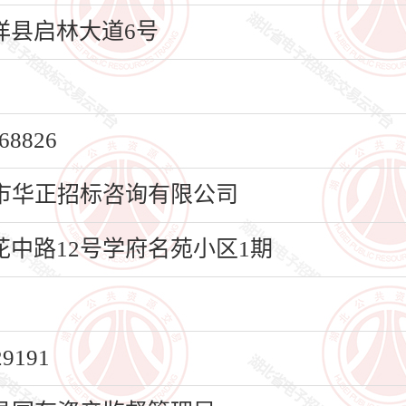
县启林大道6号
8826
市华正招标咨询有限公司
中路12号学府名苑小区1期
191