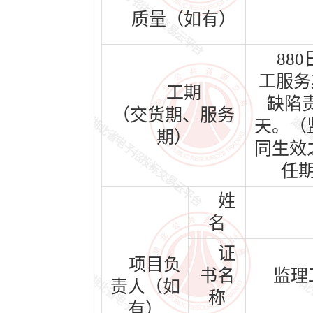
质量（如有）
88
工服务
工期
缺陷责
（交货期、服务
天。（
期）
同生效
任
姓
名
证
项目负
书名
监理
责人（如
称
有）