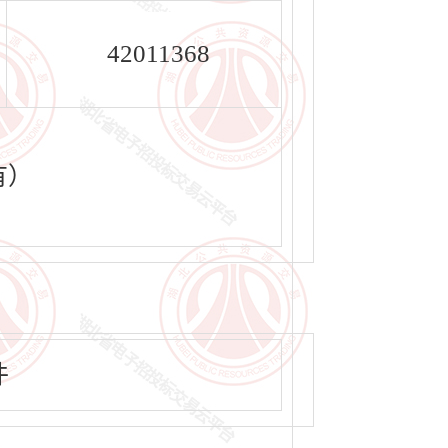
42011368
有）
件