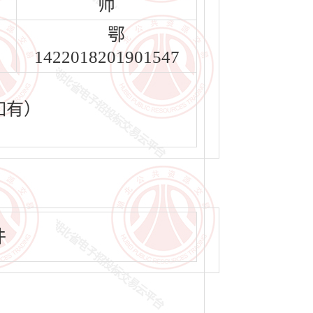
师
鄂
1422018201901547
如有）
件