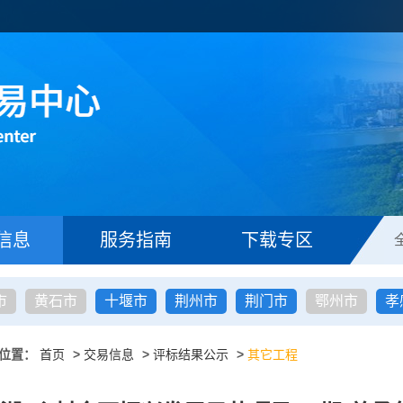
信息
服务指南
下载专区
市
黄石市
十堰市
荆州市
荆门市
鄂州市
孝
位置：
首页
>
交易信息
>
评标结果公示
>
其它工程