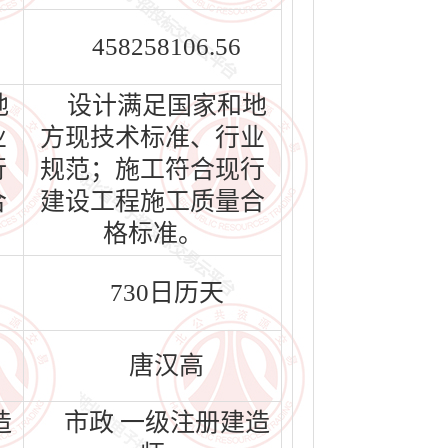
458258106.56
地
设计满足国家和地
业
方现技术标准、行业
行
规范；施工符合现行
合
建设工程施工质量合
格标准。
730日历天
唐汉高
造
市政 一级注册建造