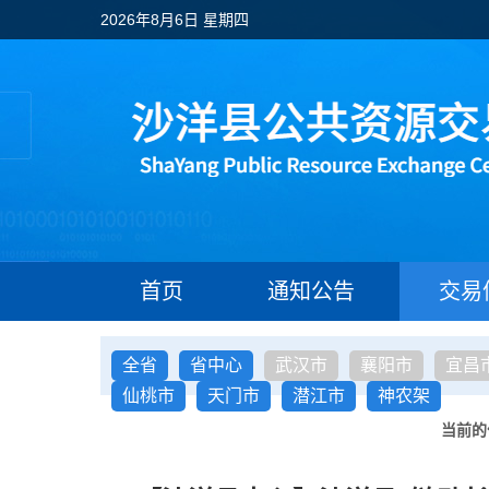
2026年8月6日 星期四
首页
通知公告
交易
全省
省中心
武汉市
襄阳市
宜昌
仙桃市
天门市
潜江市
神农架
当前的