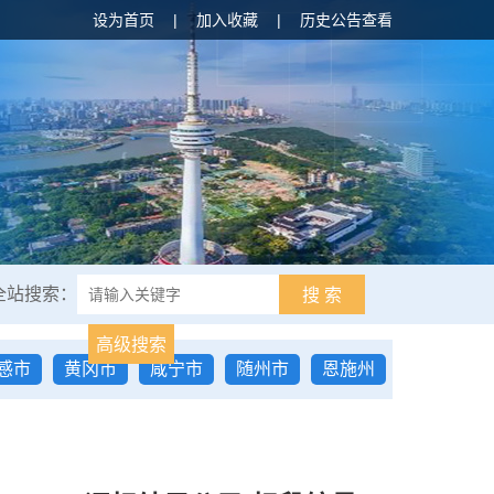
设为首页
|
加入收藏
|
历史公告查看
全站搜索：
搜 索
高级搜索
感市
黄冈市
咸宁市
随州市
恩施州