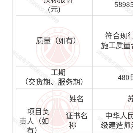
5898
(元)
符合现
质量（如有）
施工质量
工期
48
（交货期、服务期）
姓名
项目负
证书名
中华人
责人（如
称
级建造师
有）