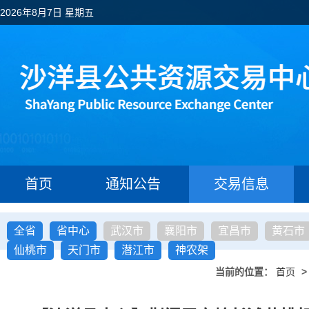
2026年8月7日 星期五
首页
通知公告
交易信息
全省
省中心
武汉市
襄阳市
宜昌市
黄石市
仙桃市
天门市
潜江市
神农架
当前的位置：
首页