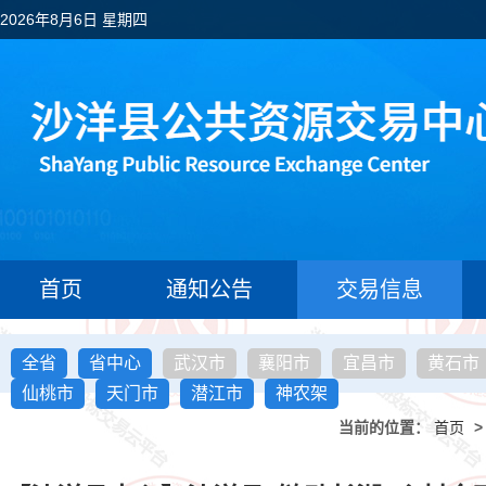
2026年8月6日 星期四
首页
通知公告
交易信息
全省
省中心
武汉市
襄阳市
宜昌市
黄石市
仙桃市
天门市
潜江市
神农架
当前的位置：
首页