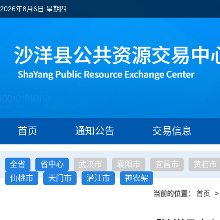
2026年8月6日 星期四
首页
通知公告
交易信息
全省
省中心
武汉市
襄阳市
宜昌市
黄石市
仙桃市
天门市
潜江市
神农架
当前的位置：
首页