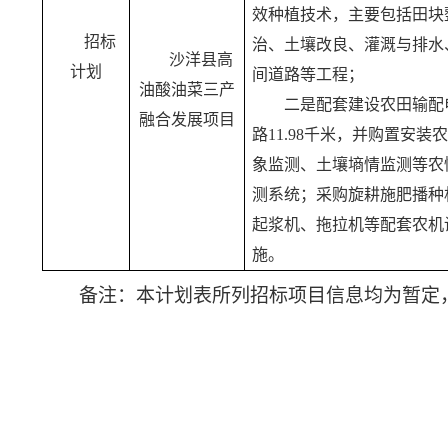
效种植技术，主要包括田块
招标
治、土壤改良、灌溉与排水
沙洋县高
计划
间道路等工程；
油酸油菜三产
二是配套建设农田输配
融合发展项目
路
11.98千米，并购置安装
象监测、土壤墒情监测等农
测系统；采购旋耕施肥播种
起浆机、拖拉机等配套农机
施。
备注：本计划表所列招标项目信息均为暂定