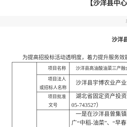
【沙洋县中心
沙洋
为提高招投标活动透明度，着力提升服务效
项目名称
沙洋县高油酸油菜三产融
项目法人
沙洋县宇博农业产业
或招标人名称
湖北省固定资产投资
项目批准
0
5
-
743527
）
文号
一是在沙洋县曾集镇
广“中稻-油菜”、“早