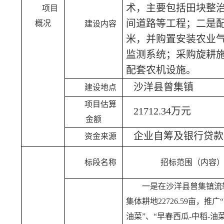
术，主要包括田块整
项目
间道路等工程；二是配
概况
建设内容
米，并购置安装农业
监测系统；采购旋耕
配套农机设施。
沙洋县
曾集镇
建设地点
项目估算
21712.34万元
金额
企业
自筹
及银行贷款
资金来源
标段名称
招标范围（内容
一是在沙洋县曾集镇流
集体耕地
22726.59亩，推广
油菜”、“早春西瓜-中稻-油