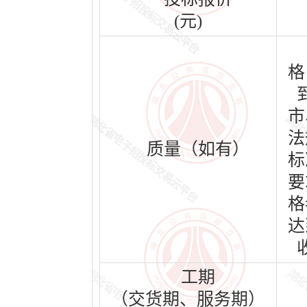
(元)
格
市
法
质量（如有）
标
要
格
达
工期
（交货期、服务期）