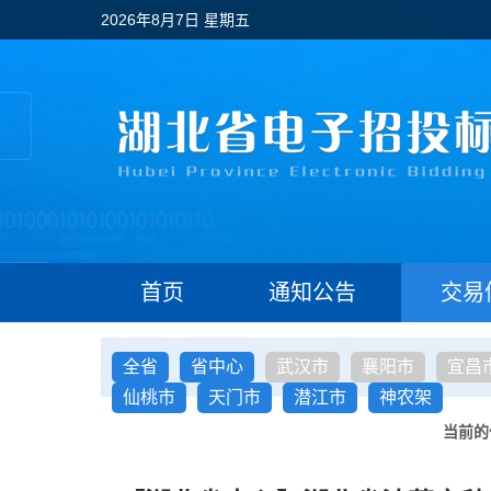
2026年8月7日 星期五
首页
通知公告
交易
全省
省中心
武汉市
襄阳市
宜昌
仙桃市
天门市
潜江市
神农架
当前的