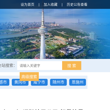
设为首页
|
加入收藏
|
历史公告查看
全站搜索：
搜 索
高级搜索
感市
黄冈市
咸宁市
随州市
恩施州