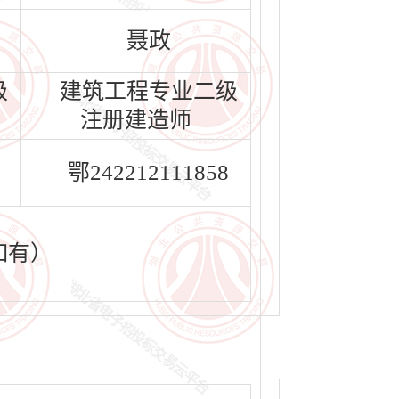
聂政
级
建筑工程专业二级
注册建造师
鄂242212111858
如有）