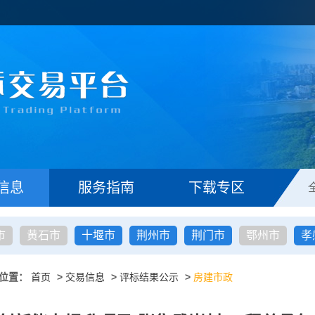
信息
服务指南
下载专区
市
黄石市
十堰市
荆州市
荆门市
鄂州市
孝
位置：
首页
>
交易信息
>
评标结果公示
>
房建市政