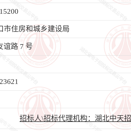
5200
口市住房和城乡建设局
路 7 号
3621
招标人\招标代理机构：湖北中天招