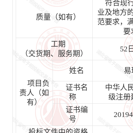
符合现
业及地方
质量（如有）
范要求，
要
工期
52
（交货期、服务期）
姓名
易
项目负
证书名
中华人
责人（如
称
级注册
有）
证书编
20194
号
投标文件中的资格