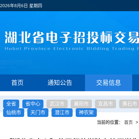
2026年8月6日 星期四
首页
通知公告
交易信息
全省
省中心
武汉市
襄阳市
宜昌市
黄石市
仙桃市
天门市
潜江市
神农架
当前的位置：
首页