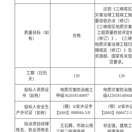
达到《三峡库区
灾害治理工程竣工施
量验收办法（修订）
《三峡库区地质灾害
质量目标（如
工程质量检验评定
合格
有）
（修订）》、《三峡
地质灾害治理工程归
理规定（修订）》及
资源部、国家有关现
范要求。
工期（日历
120
120
天）
投标人资质证
地质灾害防治施工
地质灾害防治施
书（如有）
甲级
362018140897
级
422018140944
（
赣
）
安许证字
（鄂）
安许
投标人安全生
JZ
JZ
产许可证（如有）
【
】
000044
-
5
/
8
【
】
472
-
2005
2005
000
拟派项目经理
王石腾
，
市政公用
祁志强
，
建筑工
姓名、执业资格名
工程二
级
建造师
，
级建造师
，