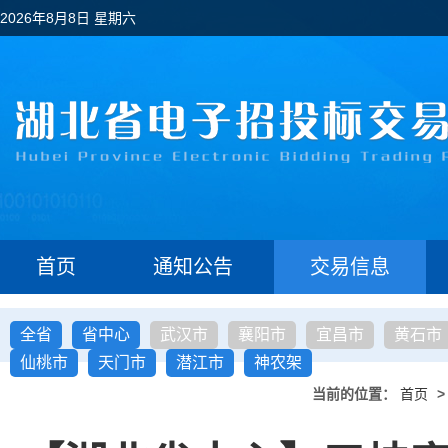
2026年8月8日 星期六
首页
通知公告
交易信息
全省
省中心
武汉市
襄阳市
宜昌市
黄石市
仙桃市
天门市
潜江市
神农架
当前的位置：
首页