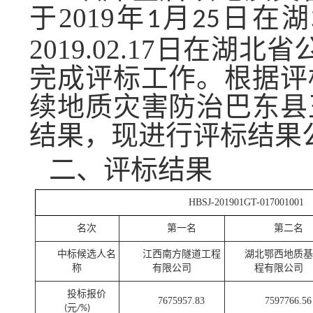
于
2019
年
月
日
在湖
1
25
2019.02.1
7
日在湖北省
完成评标工作。根据评
续地质灾害防治巴东县
结果，现进行评标结果
二、评标结果
HBSJ-201901GT-017001001
名次
第一名
第二名
中标候选人名
江西南方隧道工程
湖北鄂西地质基
称
有限公司
程有限公司
投标报价
7675957.83
7597766.56
元
(
/%)