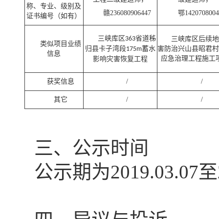
称、专业、级别及
赣
236080906447
鄂
1420708004
证书编号（如有）
三峡库区
省道秭
363
三峡库区后续地
类似项目业绩
归县卡子湾段
蓄水
害防治兴山县昭君村
175m
信息
应急治理工程施工
影响灾害恢复工程
获奖信息
/
/
其它
/
/
三、公示时间
公示期为
2019.03.07
至