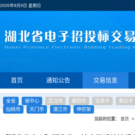
2026年8月9日 星期日
首页
通知公告
交易信息
全省
省中心
武汉市
襄阳市
宜昌市
黄石市
仙桃市
天门市
潜江市
神农架
当前的位置：
首页