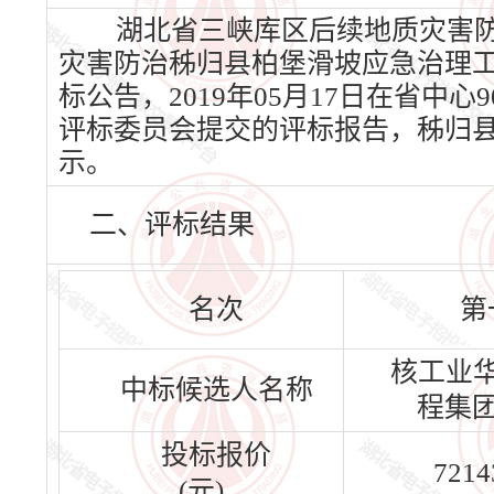
湖北省三峡库区后续地质灾害防
灾害防治秭归县柏堡滑坡应急治理工程
标公告，2019年05月17日在省中心
评标委员会提交的评标报告，秭归
示。
二、评标结果
名次
第
核工业
中标候选人名称
程集
投标报价
7214
(元)