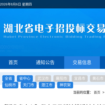
2026年8月6日 星期四
首页
通知公告
交易信息
全省
省中心
武汉市
襄阳市
宜昌市
黄石市
仙桃市
天门市
潜江市
神农架
当前的位置：
首页