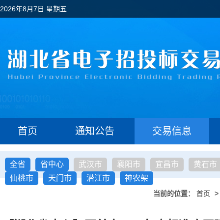
2026年8月7日 星期五
首页
通知公告
交易信息
全省
省中心
武汉市
襄阳市
宜昌市
黄石市
仙桃市
天门市
潜江市
神农架
当前的位置：
首页