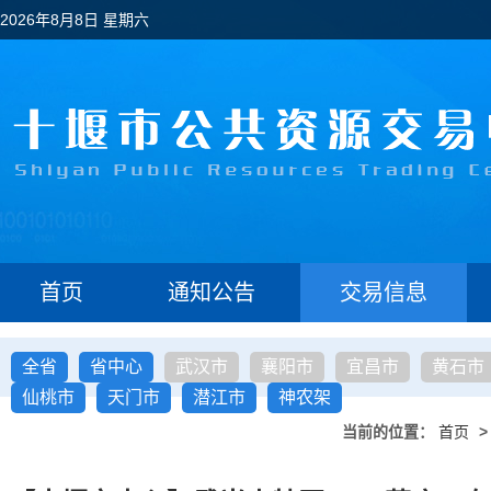
2026年8月8日 星期六
首页
通知公告
交易信息
全省
省中心
武汉市
襄阳市
宜昌市
黄石市
仙桃市
天门市
潜江市
神农架
当前的位置：
首页