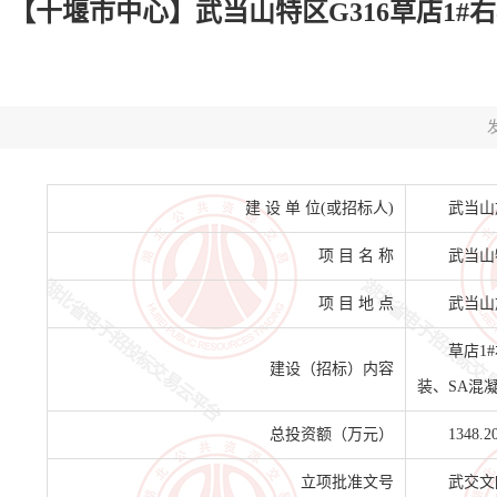
【十堰市中心】武当山特区G316草店1#
发
建 设 单 位(或招标人)
武当山
项 目 名 称
武当山
项 目 地 点
武当山
草店1
建设（招标）内容
装、SA混
总投资额（万元）
1348.2
立项批准文号
武交文[