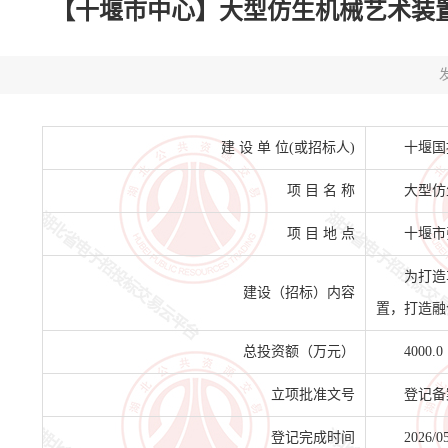
【十堰市中心】大型仿生机械艺术装置采购
发
建 设 单 位(或招标人)
十堰国
项 目 名 称
大型仿
项 目 地 点
十堰市
为打造
建设（招标）内容
置，打造融
总投资额（万元）
4000.0
立项批准文号
登记备案项
登记完成时间
2026/0