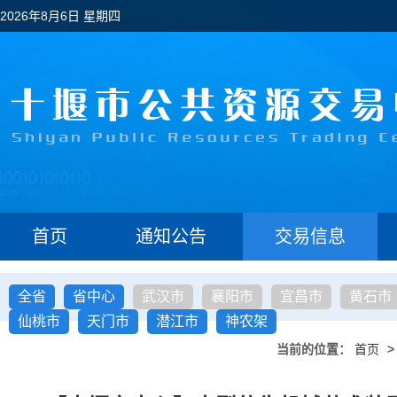
2026年8月6日 星期四
首页
通知公告
交易信息
全省
省中心
武汉市
襄阳市
宜昌市
黄石市
仙桃市
天门市
潜江市
神农架
当前的位置：
首页