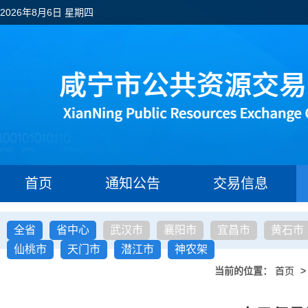
2026年8月6日 星期四
首页
通知公告
交易信息
全省
省中心
武汉市
襄阳市
宜昌市
黄石市
仙桃市
天门市
潜江市
神农架
当前的位置：
首页